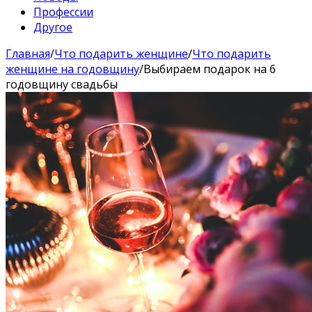
Профессии
Другое
Главная
/
Что подарить женщине
/
Что подарить
женщине на годовщину
/
Выбираем подарок на 6
годовщину свадьбы