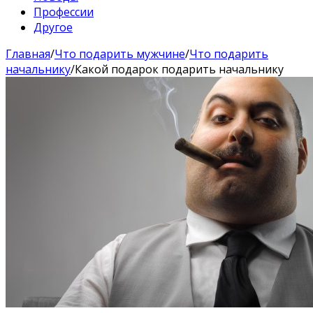
Профессии
Другое
Главная
/
Что подарить мужчине
/
Что подарить
начальнику
/
Какой подарок подарить начальнику