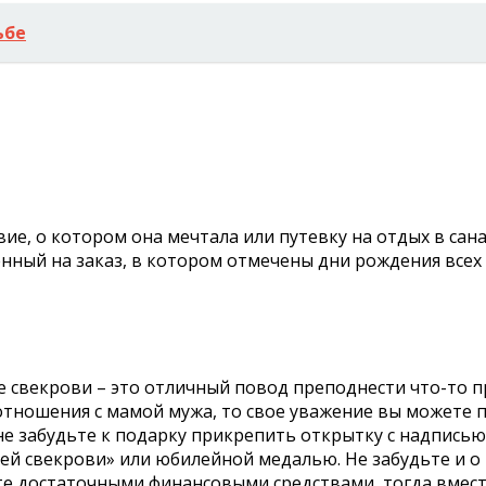
ьбе
е, о котором она мечтала или путевку на отдых в сан
нный на заказ, в котором отмечены дни рождения все
 свекрови – это отличный повод преподнести что-то пр
е отношения с мамой мужа, то свое уважение вы может
 не забудьте к подарку прикрепить открытку с надпись
 свекрови» или юбилейной медалью. Не забудьте и о 
ете достаточными финансовыми средствами, тогда вмес