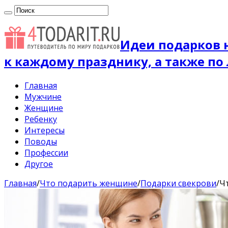
Идеи подарков 
к каждому празднику, а также по
Главная
Мужчине
Женщине
Ребенку
Интересы
Поводы
Профессии
Другое
Главная
/
Что подарить женщине
/
Подарки свекрови
/
Ч