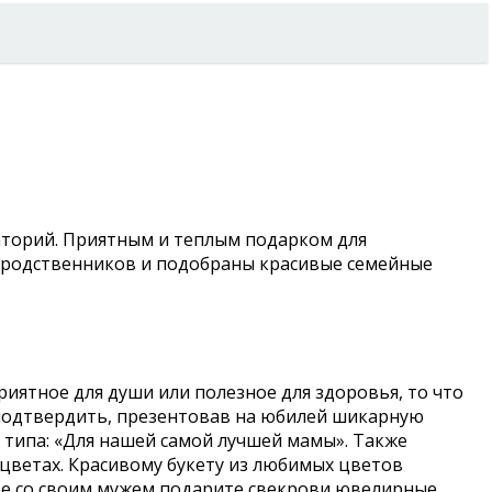
аторий. Приятным и теплым подарком для
х родственников и подобраны красивые семейные
иятное для души или полезное для здоровья, то что
е подтвердить, презентовав на юбилей шикарную
ю типа: «Для нашей самой лучшей мамы». Также
цветах. Красивому букету из любимых цветов
те со своим мужем подарите свекрови ювелирные