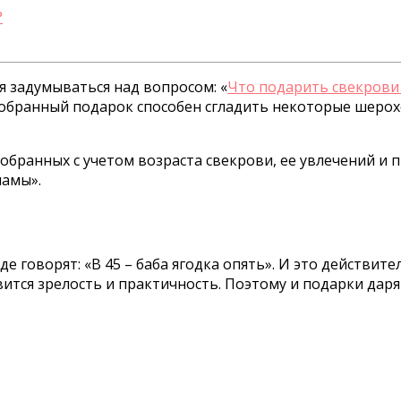
?
 задумываться над вопросом: «
Что подарить свекрови
одобранный подарок способен сгладить некоторые шеро
бранных с учетом возраста свекрови, ее увлечений и
мамы».
де говорят: «В 45 – баба ягодка опять». И это действит
тся зрелость и практичность. Поэтому и подарки даря