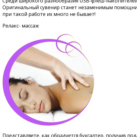
Среди широкого разнообразия USB-флеш-накопителей (
Оригинальный сувенир станет незаменимым помощнико
при такой работе их много не бывает!
Релакс- массаж
Представляете, как обрадуется бухгалтер, получив под