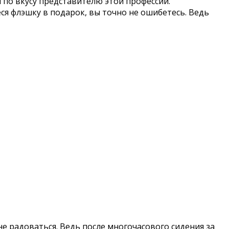
 по вкусу представителю этой профессии.
я флэшку в подарок, вы точно не ошибетесь. Ведь
не радоваться. Ведь после многочасового сидения за