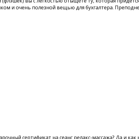
флэшек) вы с легкостью отыщете ту, которая придется
м и очень полезной вещью для бухгалтера. Преподнес
арочный сертификат на сеанс релакс-массажа? Да и как 