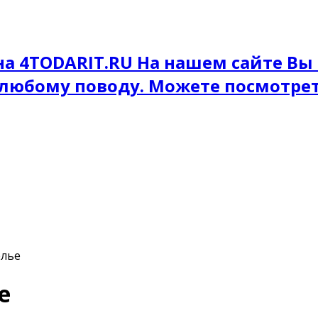
на 4TODARIT.RU На нашем сайте Вы
 любому поводу. Можете посмотре
елье
е