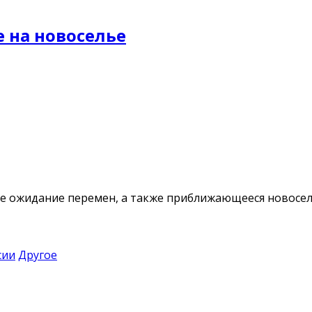
 на новоселье
ное ожидание перемен, а также приближающееся новосел
сии
Другое